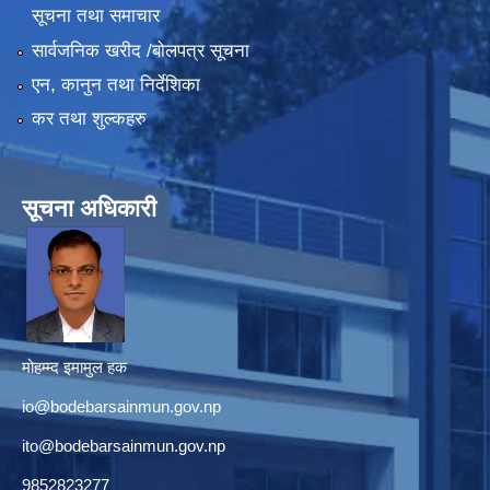
सूचना तथा समाचार
सार्वजनिक खरीद /बोलपत्र सूचना
एन, कानुन तथा निर्देशिका
कर तथा शुल्कहरु
सूचना अधिकारी
मोहम्म्द इमामुल हक
io@bodebarsainmun.gov.np
ito@bodebarsainmun.gov.np
9852823277