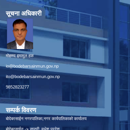
सूचना अधिकारी
मोहम्म्द इमामुल हक
io@bodebarsainmun.gov.np
ito@bodebarsainmun.gov.np
9852823277
सम्पर्क विवरण
बोदेबरसाईन नगरपालिका,नगर कार्यपालिकाको कार्यालय
बोदेबरसाईन -५,सप्तरी, मधेश प्रदेश