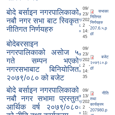
09/
बाेदे बर्साइन नगरपालिकाको
सभाका
७
23/
नितिगत
नबौ नगर सभा बाट स्विकृत
९/
202
निर्णयहरु
८
2 -
नीतिगत निर्णयहरु
207.6.५.p
०
14:
df
45
बोदेबरसाइन
09/
नगरपालिकाको असोज ५
७
23/
बजेट
गते सम्पन भएको
९/
202
२०७९८०.p
८
2 -
नगरसभाबाट बिनियोजित
df
०
14:
२०७९/०८० को बजेट
35
बाेदे बर्साइन नगरपालिकाको
09/
नीति
७
13/
नबौ नगर सभामा प्रस्तुत
तथा
९/
202
कार्यक्रम
आर्थिक वर्ष २०७९/०८०
८
2 -
207980.p
०
11: