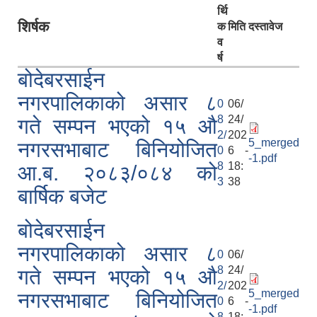
र्थि
शिर्षक
क
मिति
दस्तावेज
व
र्ष
बोदेबरसाईन
नगरपालिकाको असार ८
0
06/
8
24/
गते सम्पन भएको १५ ‍‍‍औ
2/
202
5_merged
नगरसभाबाट बिनियोजित
0
6 -
-1.pdf
8
18:
आ.ब. २०८३/०८४ को
3
38
बार्षिक बजेट
बोदेबरसाईन
नगरपालिकाको असार ८
0
06/
8
24/
गते सम्पन भएको १५ ‍‍‍औ
2/
202
5_merged
नगरसभाबाट बिनियोजित
0
6 -
-1.pdf
8
18: