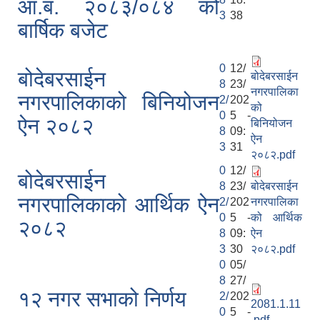
आ.ब. २०८३/०८४ को
3
38
बार्षिक बजेट
0
12/
बोदेबरसाईन
बोदेबरसाईन
8
23/
नगरपालिका
नगरपालिकाको बिनियोजन
2/
202
को
0
5 -
ऐन २०८२
बिनियोजन
8
09:
ऐन
3
31
२०८२.pdf
0
12/
बोदेबरसाईन
8
23/
बोदेबरसाईन
नगरपालिकाको आर्थिक ऐन
2/
202
नगरपालिका
0
5 -
को आर्थिक
२०८२
8
09:
ऐन
3
30
२०८२.pdf
0
05/
8
27/
१२ नगर सभाको निर्णय
2/
202
2081.1.11
0
5 -
.pdf