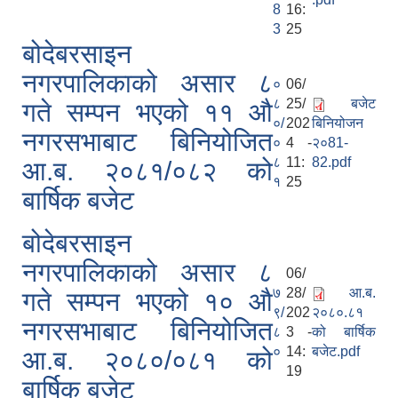
8
16:
3
25
बोदेबरसाइन
नगरपालिकाको असार ८
०
06/
८
25/
बजेट
गते सम्पन भएको ११ ‍‍‍औ
०/
202
बिनियोजन
नगरसभाबाट बिनियोजित
०
4 -
२०81-
८
11:
82.pdf
आ.ब. २०८१/०८२ को
१
25
बार्षिक बजेट
बोदेबरसाइन
नगरपालिकाको असार ८
06/
७
28/
आ.ब.
गते सम्पन भएको १० ‍‍‍औ
९/
202
२०८०.८१
नगरसभाबाट बिनियोजित
८
3 -
को बार्षिक
०
14:
बजेट.pdf
आ.ब. २०८०/०८१ को
19
बार्षिक बजेट