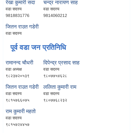
रेखा कुमारी सदा
चन्द्र नारायण साह
वडा सदस्य
वडा सदस्य
9818831776
9814060212
जितन राउत गडेरी
वडा सदस्य
पूर्व वडा जन प्रतिनिधि
रामानन्द चौधरी
दिपेन्द्र प्रसाद साह
वडा अध्यक्ष
वडा सदस्य
९८२३७२०५३९
९८०७७५४६२८
जितन राउत गडेरी
ललिता कुमारी राम
वडा सदस्य
वडा सदस्य
९८१५७६६०७५
९८०७७६८२३२
राम कुमारी महतो
वडा सदस्य
९८१५७२४४५७