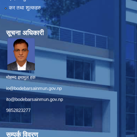
कर तथा शुल्कहरु
सूचना अधिकारी
मोहम्म्द इमामुल हक
io@bodebarsainmun.gov.np
ito@bodebarsainmun.gov.np
9852823277
सम्पर्क विवरण