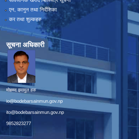
सार्वजनिक खरीद /बोलपत्र सूचना
एन, कानुन तथा निर्देशिका
कर तथा शुल्कहरु
सूचना अधिकारी
मोहम्म्द इमामुल हक
io@bodebarsainmun.gov.np
ito@bodebarsainmun.gov.np
9852823277