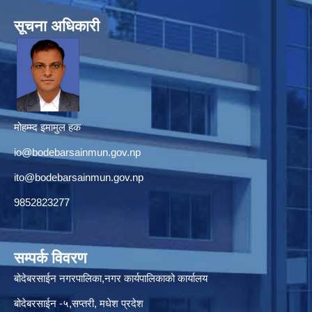
सूचना अधिकारी
मोहम्म्द इमामुल हक
io@bodebarsainmun.gov.np
ito@bodebarsainmun.gov.np
9852823277
सम्पर्क विवरण
बोदेबरसाईन नगरपालिका,नगर कार्यपालिकाको कार्यालय
बोदेबरसाईन -५,सप्तरी, मधेश प्रदेश