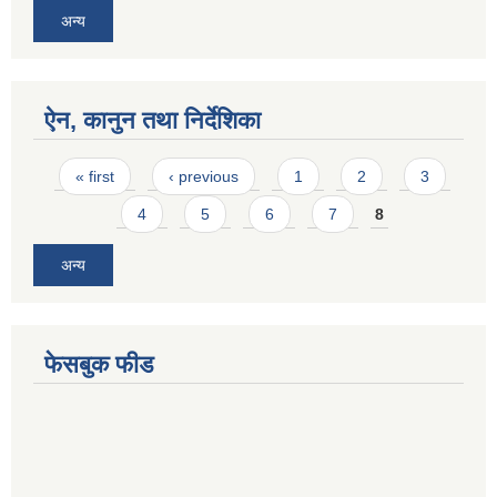
अन्य
ऐन, कानुन तथा निर्देशिका
Pages
« first
‹ previous
1
2
3
4
5
6
7
8
अन्य
फेसबुक फीड