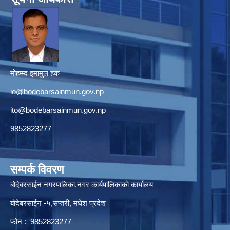
मोहम्म्द इमामुल हक
io@bodebarsainmun.gov.np
ito@bodebarsainmun.gov.np
9852823277
सम्पर्क विवरण
बोदेबरसाईन नगरपालिका,नगर कार्यपालिकाको कार्यालय
बोदेबरसाईन -५,सप्तरी, मधेश प्रदेश
फोन : 9852823277