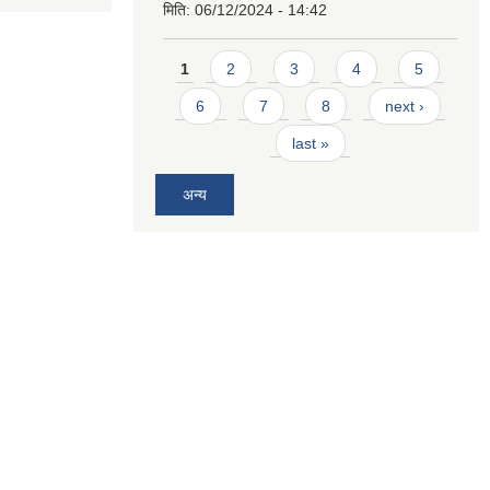
मिति:
06/12/2024 - 14:42
Pages
1
2
3
4
5
6
7
8
next ›
last »
अन्य