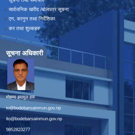
सूचना तथा समाचार
सार्वजनिक खरीद /बोलपत्र सूचना
एन, कानुन तथा निर्देशिका
कर तथा शुल्कहरु
सूचना अधिकारी
मोहम्म्द इमामुल हक
io@bodebarsainmun.gov.np
ito@bodebarsainmun.gov.np
9852823277