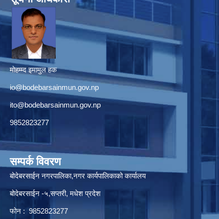
मोहम्म्द इमामुल हक
io@bodebarsainmun.gov.np
ito@bodebarsainmun.gov.np
9852823277
सम्पर्क विवरण
बोदेबरसाईन नगरपालिका,नगर कार्यपालिकाको कार्यालय
बोदेबरसाईन -५,सप्तरी, मधेश प्रदेश
फोन : 9852823277