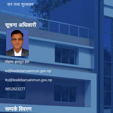
कर तथा शुल्कहरु
सूचना अधिकारी
मोहम्म्द इमामुल हक
io@bodebarsainmun.gov.np
ito@bodebarsainmun.gov.np
9852823277
सम्पर्क विवरण