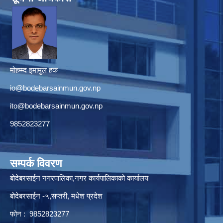
मोहम्म्द इमामुल हक
io@bodebarsainmun.gov.np
ito@bodebarsainmun.gov.np
9852823277
सम्पर्क विवरण
बोदेबरसाईन नगरपालिका,नगर कार्यपालिकाको कार्यालय
बोदेबरसाईन -५,सप्तरी, मधेश प्रदेश
फोन : 9852823277