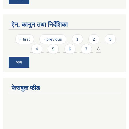
ऐन, कानुन तथा निर्देशिका
Pages
« first
‹ previous
1
2
3
4
5
6
7
8
अन्य
फेसबुक फीड