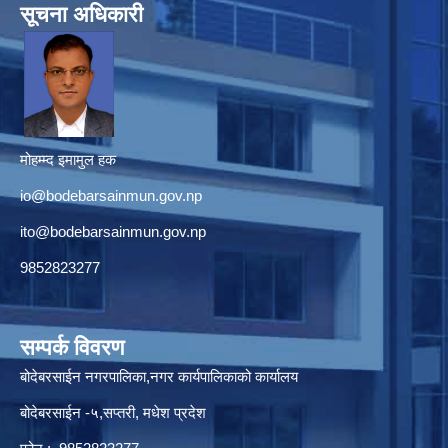
सूचना अधिकारी
मोहम्म्द इमामुल हक
io@bodebarsainmun.gov.np
ito@bodebarsainmun.gov.np
9852823277
सम्पर्क विवरण
बोदेबरसाईन नगरपालिका,नगर कार्यपालिकाको कार्यालय
बोदेबरसाईन -५,सप्तरी, मधेश प्रदेश