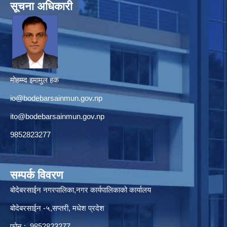
सूचना अधिकारी
मोहम्म्द इमामुल हक
io@bodebarsainmun.gov.np
ito@bodebarsainmun.gov.np
9852823277
सम्पर्क विवरण
बोदेबरसाईन नगरपालिका,नगर कार्यपालिकाको कार्यालय
बोदेबरसाईन -५,सप्तरी, मधेश प्रदेश
फोन : 9852823277