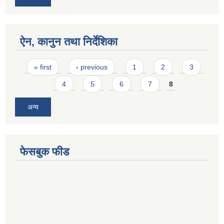
ऐन, कानुन तथा निर्देशिका
Pages
« first
‹ previous
1
2
3
4
5
6
7
8
अन्य
फेसबुक फीड