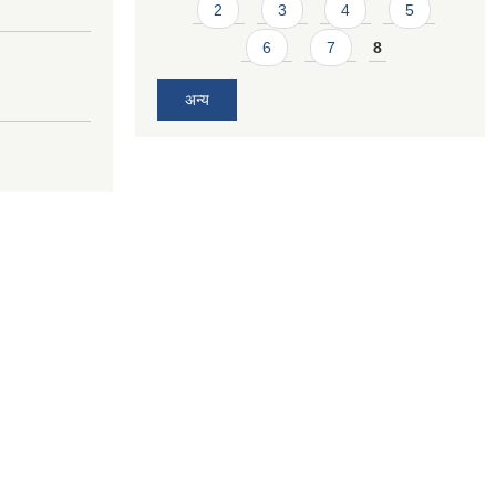
2
3
4
5
6
7
8
अन्य