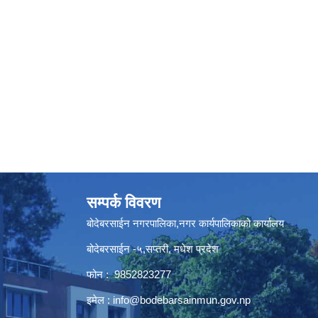
सम्पर्क विवरण
बोदेबरसाईन नगरपालिका,नगर कार्यपालिकाको कार्यालय
बोदेबरसाईन -५,सप्तरी, मधेश प्रदेश
फोन : 9852823277
इमेल :
info@bodebarsainmun.gov.np