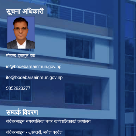
सूचना अधिकारी
मोहम्म्द इमामुल हक
io@bodebarsainmun.gov.np
ito@bodebarsainmun.gov.np
9852823277
सम्पर्क विवरण
बोदेबरसाईन नगरपालिका,नगर कार्यपालिकाको कार्यालय
बोदेबरसाईन -५,सप्तरी, मधेश प्रदेश