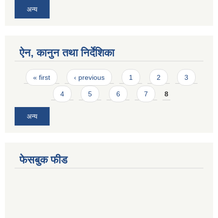
अन्य
ऐन, कानुन तथा निर्देशिका
Pages
« first
‹ previous
1
2
3
4
5
6
7
8
अन्य
फेसबुक फीड