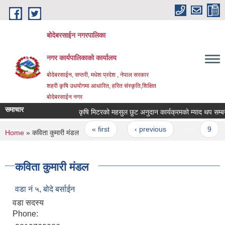
Skip to main content
बोदेबरसाईन नगरपालिका
नगर कार्यपालिकाको कार्यालय
बोदेबरसाईन, सप्तरी, मधेश प्रदेश , नेपाल सरकार
शहरी कृषि उधयोगमा आधारित, हरित संस्कृति,शिक्षित
बोदेबरसाईन नगर
समाचार
कृषि मिटरको महसुल छुट अनुदान कार्यक्रमको म्याद थप सम्बन्धम
Pages
« first
‹ previous
…
9
You are here
Home
» कविता कुमारी मंडल
कविता कुमारी मंडल
वडा नं‌ ५, बोदे बर्साईन
वडा सदस्य
Phone: