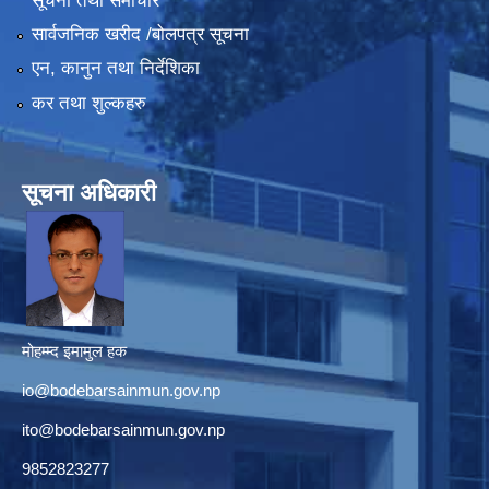
सूचना तथा समाचार
सार्वजनिक खरीद /बोलपत्र सूचना
एन, कानुन तथा निर्देशिका
कर तथा शुल्कहरु
सूचना अधिकारी
मोहम्म्द इमामुल हक
io@bodebarsainmun.gov.np
ito@bodebarsainmun.gov.np
9852823277