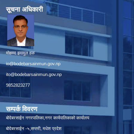
सूचना अधिकारी
मोहम्म्द इमामुल हक
io@bodebarsainmun.gov.np
ito@bodebarsainmun.gov.np
9852823277
सम्पर्क विवरण
बोदेबरसाईन नगरपालिका,नगर कार्यपालिकाको कार्यालय
बोदेबरसाईन -५,सप्तरी, मधेश प्रदेश