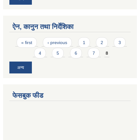
ऐन, कानुन तथा निर्देशिका
Pages
« first
‹ previous
1
2
3
4
5
6
7
8
अन्य
फेसबुक फीड