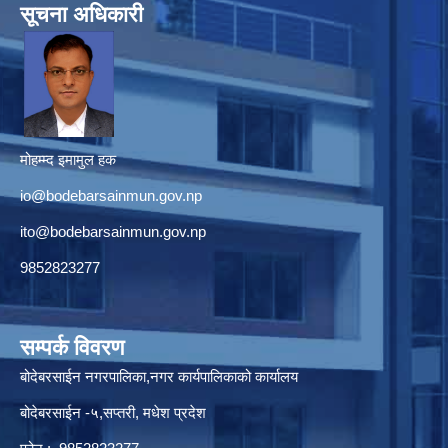
सूचना अधिकारी
मोहम्म्द इमामुल हक
io@bodebarsainmun.gov.np
ito@bodebarsainmun.gov.np
9852823277
सम्पर्क विवरण
बोदेबरसाईन नगरपालिका,नगर कार्यपालिकाको कार्यालय
बोदेबरसाईन -५,सप्तरी, मधेश प्रदेश