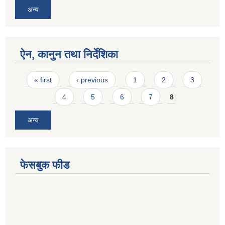
अन्य
ऐन, कानुन तथा निर्देशिका
Pages
« first
‹ previous
1
2
3
4
5
6
7
8
अन्य
फेसबुक फीड