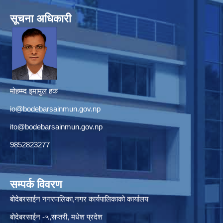
सूचना अधिकारी
मोहम्म्द इमामुल हक
io@bodebarsainmun.gov.np
ito@bodebarsainmun.gov.np
9852823277
सम्पर्क विवरण
बोदेबरसाईन नगरपालिका,नगर कार्यपालिकाको कार्यालय
बोदेबरसाईन -५,सप्तरी, मधेश प्रदेश