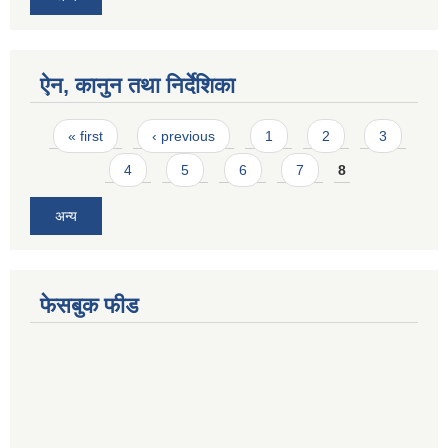
ऐन, कानुन तथा निर्देशिका
Pages
« first
‹ previous
1
2
3
4
5
6
7
8
अन्य
फेसबुक फीड