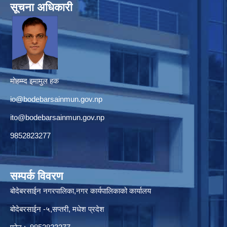
सूचना अधिकारी
मोहम्म्द इमामुल हक
io@bodebarsainmun.gov.np
ito@bodebarsainmun.gov.np
9852823277
सम्पर्क विवरण
बोदेबरसाईन नगरपालिका,नगर कार्यपालिकाको कार्यालय
बोदेबरसाईन -५,सप्तरी, मधेश प्रदेश