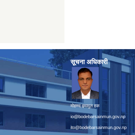
सूचना अधिकारी
मोहम्म्द इमामुल हक
io@bodebarsainmun.gov.np
ito@bodebarsainmun.gov.np