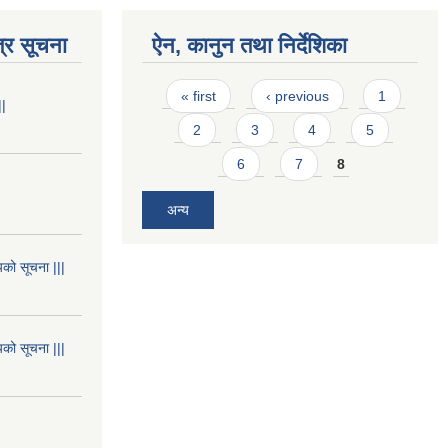
्र सूचना
ऐन, कानुन तथा निर्देशिका
Pages
« first
‹ previous
1
||
2
3
4
5
6
7
8
अन्य
यको सूचना |||
यको सूचना |||