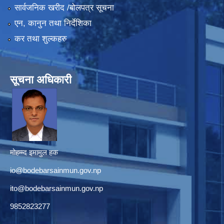
सार्वजनिक खरीद /बोलपत्र सूचना
एन, कानुन तथा निर्देशिका
कर तथा शुल्कहरु
सूचना अधिकारी
मोहम्म्द इमामुल हक
io@bodebarsainmun.gov.np
ito@bodebarsainmun.gov.np
9852823277