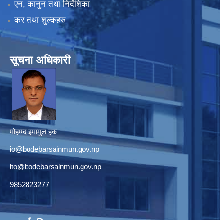
एन, कानुन तथा निर्देशिका
कर तथा शुल्कहरु
सूचना अधिकारी
मोहम्म्द इमामुल हक
io@bodebarsainmun.gov.np
ito@bodebarsainmun.gov.np
9852823277