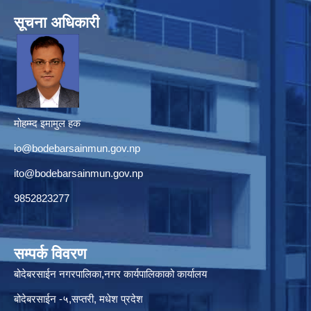
सूचना अधिकारी
मोहम्म्द इमामुल हक
io@bodebarsainmun.gov.np
ito@bodebarsainmun.gov.np
9852823277
सम्पर्क विवरण
बोदेबरसाईन नगरपालिका,नगर कार्यपालिकाको कार्यालय
बोदेबरसाईन -५,सप्तरी, मधेश प्रदेश