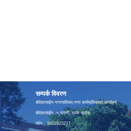
सम्पर्क विवरण
बोदेबरसाईन नगरपालिका,नगर कार्यपालिकाको कार्यालय
बोदेबरसाईन -५,सप्तरी, मधेश प्रदेश
फोन : 9852823277