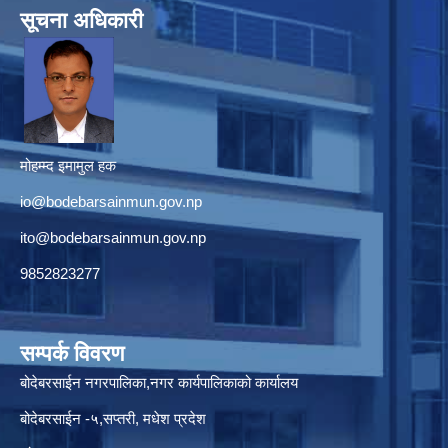
सूचना अधिकारी
मोहम्म्द इमामुल हक
io@bodebarsainmun.gov.np
ito@bodebarsainmun.gov.np
9852823277
सम्पर्क विवरण
बोदेबरसाईन नगरपालिका,नगर कार्यपालिकाको कार्यालय
बोदेबरसाईन -५,सप्तरी, मधेश प्रदेश