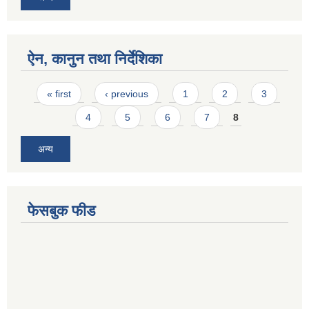
ऐन, कानुन तथा निर्देशिका
Pages
« first
‹ previous
1
2
3
4
5
6
7
8
अन्य
फेसबुक फीड