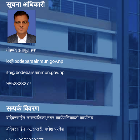
सूचना अधिकारी
मोहम्म्द इमामुल हक
io@bodebarsainmun.gov.np
ito@bodebarsainmun.gov.np
9852823277
सम्पर्क विवरण
बोदेबरसाईन नगरपालिका,नगर कार्यपालिकाको कार्यालय
बोदेबरसाईन -५,सप्तरी, मधेश प्रदेश