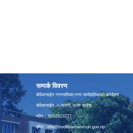
सम्पर्क विवरण
बोदेबरसाईन नगरपालिका,नगर कार्यपालिकाको कार्यालय
बोदेबरसाईन -५,सप्तरी, मधेश प्रदेश
फोन : 9852823277
इमेल :
info@bodebarsainmun.gov.np