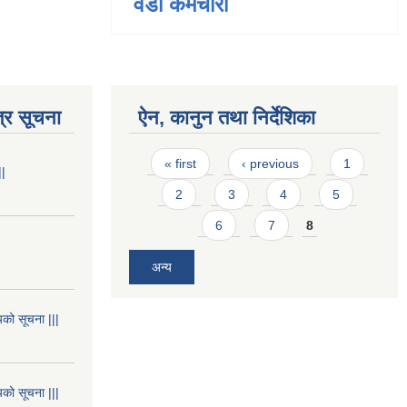
वडा कर्मचारी
्र सूचना
ऐन, कानुन तथा निर्देशिका
Pages
« first
‹ previous
1
||
2
3
4
5
6
7
8
अन्य
यको सूचना |||
यको सूचना |||