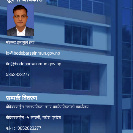
मोहम्म्द इमामुल हक
io@bodebarsainmun.gov.np
ito@bodebarsainmun.gov.np
9852823277
सम्पर्क विवरण
बोदेबरसाईन नगरपालिका,नगर कार्यपालिकाको कार्यालय
बोदेबरसाईन -५,सप्तरी, मधेश प्रदेश
फोन : 9852823277