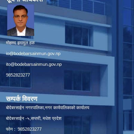
मोहम्म्द इमामुल हक
io@bodebarsainmun.gov.np
ito@bodebarsainmun.gov.np
9852823277
सम्पर्क विवरण
बोदेबरसाईन नगरपालिका,नगर कार्यपालिकाको कार्यालय
बोदेबरसाईन -५,सप्तरी, मधेश प्रदेश
फोन : 9852823277