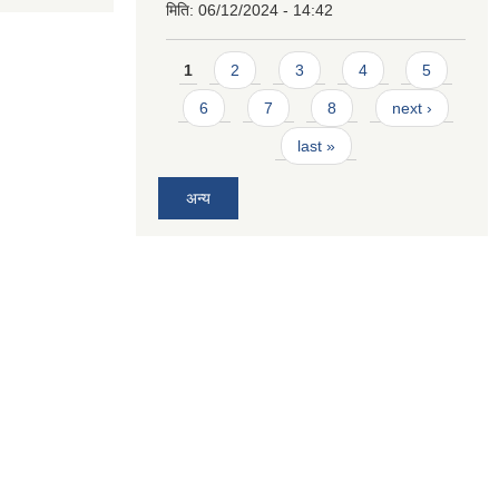
मिति:
06/12/2024 - 14:42
Pages
1
2
3
4
5
6
7
8
next ›
last »
अन्य