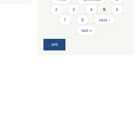
2
3
4
5
6
7
8
next ›
last »
अन्य