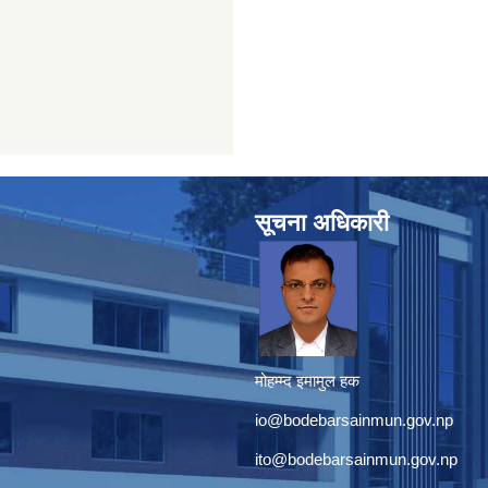
सूचना अधिकारी
मोहम्म्द इमामुल हक
io@bodebarsainmun.gov.np
ito@bodebarsainmun.gov.np