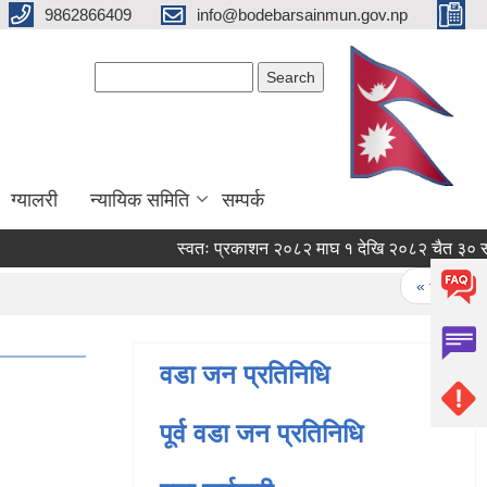
9862866409
info@bodebarsainmun.gov.np
Search form
Search
ग्यालरी
न्यायिक समिति
सम्पर्क
स्वतः प्रकाशन २०८२ माघ १ देखि २०८२ चैत ३० सम्म
Pages
« first
वडा जन प्रतिनिधि
पूर्व वडा जन प्रतिनिधि