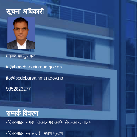
सूचना अधिकारी
मोहम्म्द इमामुल हक
io@bodebarsainmun.gov.np
ito@bodebarsainmun.gov.np
9852823277
सम्पर्क विवरण
बोदेबरसाईन नगरपालिका,नगर कार्यपालिकाको कार्यालय
बोदेबरसाईन -५,सप्तरी, मधेश प्रदेश