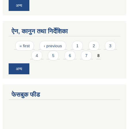
अन्य
ऐन, कानुन तथा निर्देशिका
Pages
« first
‹ previous
1
2
3
4
5
6
7
8
अन्य
फेसबुक फीड