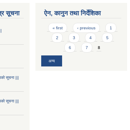
्र सूचना
ऐन, कानुन तथा निर्देशिका
Pages
« first
‹ previous
1
||
2
3
4
5
6
7
8
अन्य
यको सूचना |||
यको सूचना |||