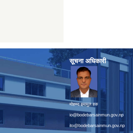
सूचना अधिकारी
मोहम्म्द इमामुल हक
io@bodebarsainmun.gov.np
ito@bodebarsainmun.gov.np