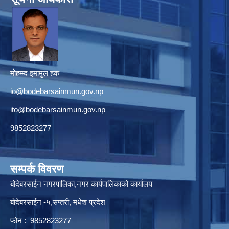
मोहम्म्द इमामुल हक
io@bodebarsainmun.gov.np
ito@bodebarsainmun.gov.np
9852823277
सम्पर्क विवरण
बोदेबरसाईन नगरपालिका,नगर कार्यपालिकाको कार्यालय
बोदेबरसाईन -५,सप्तरी, मधेश प्रदेश
फोन : 9852823277