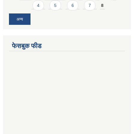
4
5
6
7
8
अन्य
फेसबुक फीड