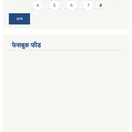
4
5
6
7
8
अन्य
फेसबुक फीड