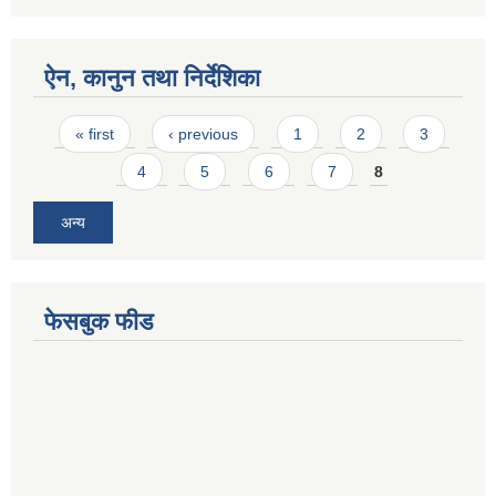
ऐन, कानुन तथा निर्देशिका
Pages
« first
‹ previous
1
2
3
4
5
6
7
8
अन्य
फेसबुक फीड