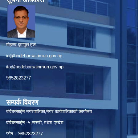
मोहम्म्द इमामुल हक
io@bodebarsainmun.gov.np
ito@bodebarsainmun.gov.np
9852823277
सम्पर्क विवरण
बोदेबरसाईन नगरपालिका,नगर कार्यपालिकाको कार्यालय
बोदेबरसाईन -५,सप्तरी, मधेश प्रदेश
फोन : 9852823277