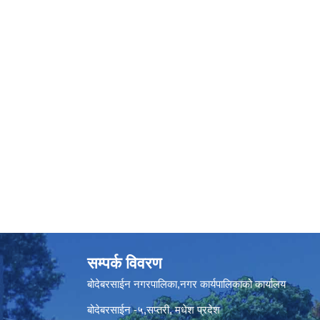
सम्पर्क विवरण
बोदेबरसाईन नगरपालिका,नगर कार्यपालिकाको कार्यालय
बोदेबरसाईन -५,सप्तरी, मधेश प्रदेश