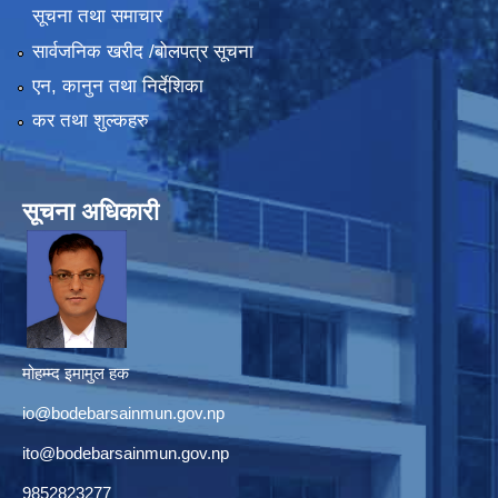
सूचना तथा समाचार
सार्वजनिक खरीद /बोलपत्र सूचना
एन, कानुन तथा निर्देशिका
कर तथा शुल्कहरु
सूचना अधिकारी
मोहम्म्द इमामुल हक
io@bodebarsainmun.gov.np
ito@bodebarsainmun.gov.np
9852823277