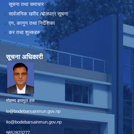
सूचना तथा समाचार
सार्वजनिक खरीद /बोलपत्र सूचना
एन, कानुन तथा निर्देशिका
कर तथा शुल्कहरु
सूचना अधिकारी
मोहम्म्द इमामुल हक
io@bodebarsainmun.gov.np
ito@bodebarsainmun.gov.np
9852823277