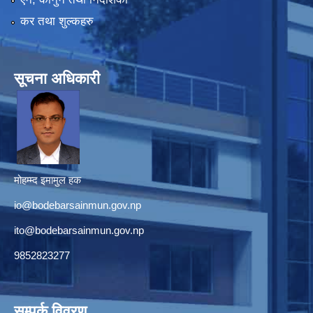
कर तथा शुल्कहरु
सूचना अधिकारी
मोहम्म्द इमामुल हक
io@bodebarsainmun.gov.np
ito@bodebarsainmun.gov.np
9852823277
सम्पर्क विवरण