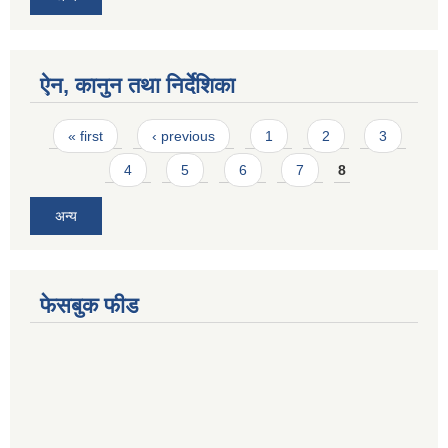
ऐन, कानुन तथा निर्देशिका
Pages
« first
‹ previous
1
2
3
4
5
6
7
8
अन्य
फेसबुक फीड