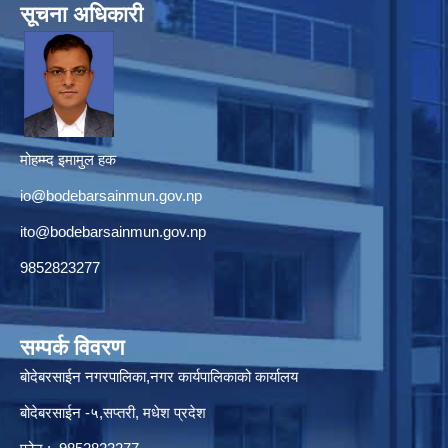
सूचना अधिकारी
मोहम्म्द इमामुल हक
io@bodebarsainmun.gov.np
ito@bodebarsainmun.gov.np
9852823277
सम्पर्क विवरण
बोदेबरसाईन नगरपालिका,नगर कार्यपालिकाको कार्यालय
बोदेबरसाईन -५,सप्तरी, मधेश प्रदेश