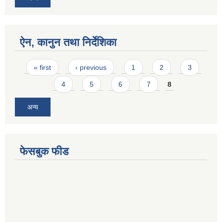
ऐन, कानुन तथा निर्देशिका
Pages
« first
‹ previous
1
2
3
4
5
6
7
8
अन्य
फेसबुक फीड