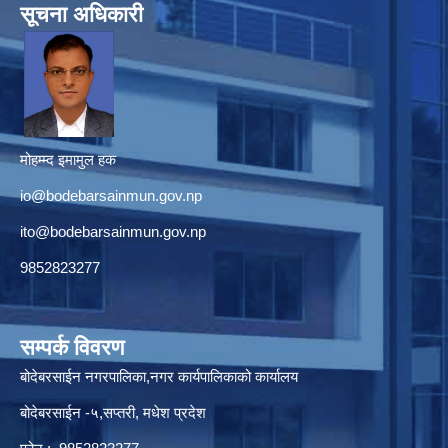
सूचना अधिकारी
मोहम्म्द इमामुल हक
io@bodebarsainmun.gov.np
ito@bodebarsainmun.gov.np
9852823277
सम्पर्क विवरण
बोदेबरसाईन नगरपालिका,नगर कार्यपालिकाको कार्यालय
बोदेबरसाईन -५,सप्तरी, मधेश प्रदेश