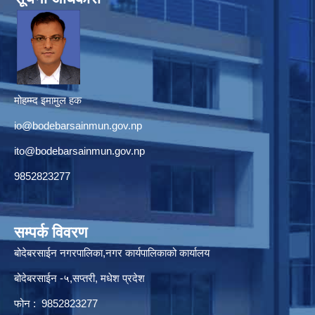
मोहम्म्द इमामुल हक
io@bodebarsainmun.gov.np
ito@bodebarsainmun.gov.np
9852823277
सम्पर्क विवरण
बोदेबरसाईन नगरपालिका,नगर कार्यपालिकाको कार्यालय
बोदेबरसाईन -५,सप्तरी, मधेश प्रदेश
फोन : 9852823277