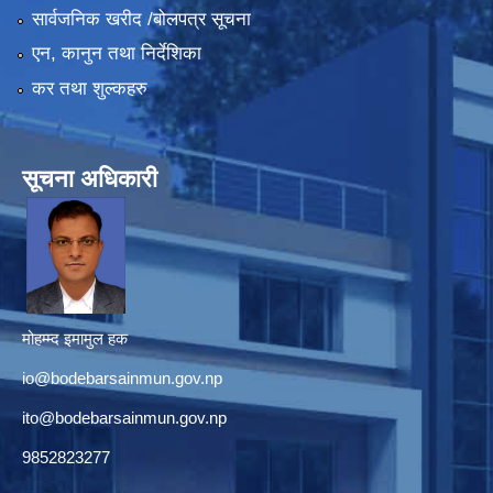
सार्वजनिक खरीद /बोलपत्र सूचना
एन, कानुन तथा निर्देशिका
कर तथा शुल्कहरु
सूचना अधिकारी
मोहम्म्द इमामुल हक
io@bodebarsainmun.gov.np
ito@bodebarsainmun.gov.np
9852823277