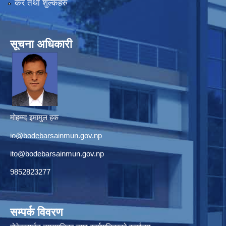
कर तथा शुल्कहरु
सूचना अधिकारी
मोहम्म्द इमामुल हक
io@bodebarsainmun.gov.np
ito@bodebarsainmun.gov.np
9852823277
सम्पर्क विवरण