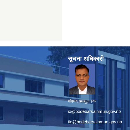
सूचना अधिकारी
मोहम्म्द इमामुल हक
io@bodebarsainmun.gov.np
ito@bodebarsainmun.gov.np