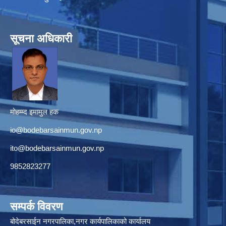
सूचना अधिकारी
मोहम्म्द इमामुल हक
io@bodebarsainmun.gov.np
ito@bodebarsainmun.gov.np
9852823277
सम्पर्क विवरण
बोदेबरसाईन नगरपालिका,नगर कार्यपालिकाको कार्यालय