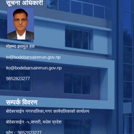
सूचना अधिकारी
मोहम्म्द इमामुल हक
io@bodebarsainmun.gov.np
ito@bodebarsainmun.gov.np
9852823277
सम्पर्क विवरण
बोदेबरसाईन नगरपालिका,नगर कार्यपालिकाको कार्यालय
बोदेबरसाईन -५,सप्तरी, मधेश प्रदेश
फोन : 9852823277